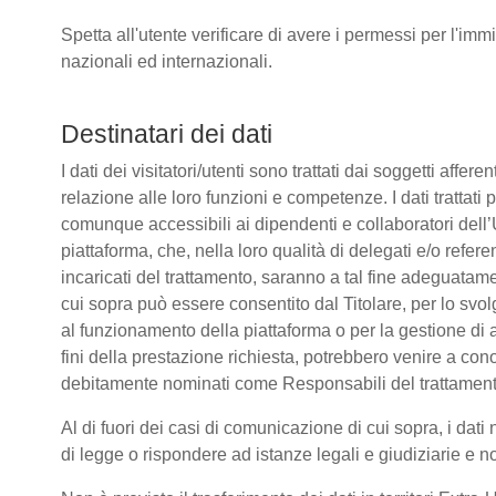
Spetta all'utente verificare di avere i permessi per l'immi
nazionali ed internazionali.
Destinatari dei dati
I dati dei visitatori/utenti sono trattati dai soggetti affere
relazione alle loro funzioni e competenze. I dati trattati
comunque accessibili ai dipendenti e collaboratori dell’
piattaforma, che, nella loro qualità di delegati e/o refere
incaricati del trattamento, saranno a tal fine adeguatamente
cui sopra può essere consentito dal Titolare, per lo sv
al funzionamento della piattaforma o per la gestione di a
fini della prestazione richiesta, potrebbero venire a co
debitamente nominati come Responsabili del trattament
Al di fuori dei casi di comunicazione di cui sopra, i da
di legge o rispondere ad istanze legali e giudiziarie e n