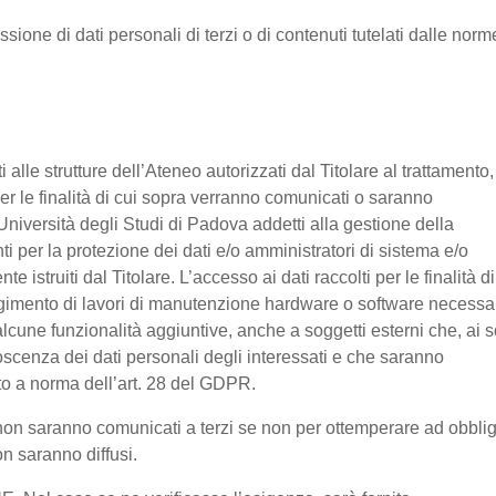
ssione di dati personali di terzi o di contenuti tutelati dalle norm
nti alle strutture dell’Ateneo autorizzati dal Titolare al trattamento,
 per le finalità di cui sopra verranno comunicati o saranno
Università degli Studi di Padova addetti alla gestione della
nti per la protezione dei dati e/o amministratori di sistema e/o
 istruiti dal Titolare. L’accesso ai dati raccolti per le finalità di
olgimento di lavori di manutenzione hardware o software necessa
lcune funzionalità aggiuntive, anche a soggetti esterni che, ai s
noscenza dei dati personali degli interessati e che saranno
o a norma dell’art. 28 del GDPR.
ti non saranno comunicati a terzi se non per ottemperare ad obbli
on saranno diffusi.