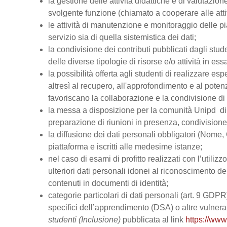
la gestione delle attività didattiche e di valutazi
svolgente funzione (chiamato a cooperare alle atti
le attività di manutenzione e monitoraggio delle pi
servizio sia di quella sistemistica dei dati;
la condivisione dei contributi pubblicati dagli stud
delle diverse tipologie di risorse e/o attività in ess
la possibilità offerta agli studenti di realizzare es
altresì al recupero, all'approfondimento e al pot
favoriscano la collaborazione e la condivisione di 
la messa a disposizione per la comunità Unipd di s
preparazione di riunioni in presenza, condivision
la diffusione dei dati personali obbligatori (Nome, 
piattaforma e iscritti alle medesime istanze;
nel caso di esami di profitto realizzati con l’utiliz
ulteriori dati personali idonei al riconoscimento dell
contenuti in documenti di identità;
categorie particolari di dati personali (art. 9 GDPR), 
specifici dell’apprendimento (DSA) o altre vulnerabi
studenti (Inclusione)
pubblicata al link
https://www