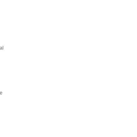
al
he