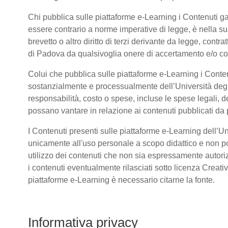
Chi pubblica sulle piattaforme e-Learning i Contenuti 
essere contrario a norme imperative di legge, è nella sua 
brevetto o altro diritto di terzi derivante da legge, cont
di Padova da qualsivoglia onere di accertamento e/o contr
Colui che pubblica sulle piattaforme e-Learning i Conte
sostanzialmente e processualmente dell’Università deg
responsabilità, costo o spese, incluse le spese legali, d
possano vantare in relazione ai contenuti pubblicati da p
I Contenuti presenti sulle piattaforme e-Learning dell’U
unicamente all'uso personale a scopo didattico e non po
utilizzo dei contenuti che non sia espressamente autorizzat
i contenuti eventualmente rilasciati sotto licenza Creat
piattaforme e-Learning è necessario citarne la fonte.
Informativa privacy