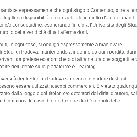
garantisce espressamente che ogni singolo Contenuto, oltre a no
legittima disponibilità e non viola alcun diritto d'autore, marchi
ratto e/o consuetudine, esonerando fin d'ora l’Università degli Stud
ollo della veridicità di tali affermazioni.
nuti, in ogni caso, si obbliga espressamente a manlevare
li Studi di Padova, mantenendola indenne da ogni perdita, dan
erivanti da pretese economiche o di altra natura che soggetti ter
arte dell’utente sulle piattaforme e-Learning.
niversità degli Studi di Padova si devono intendere destinati
ssono essere utilizzati a scopi commerciali. È vietato qualunq
o dalla legge o dai titolari e/o detentori dei diritti d'autore, sa
ive Commons. In caso di riproduzione dei Contenuti delle