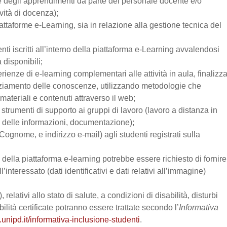
one degli apprendimenti da parte del personale docente e/o
vità di docenza);
attaforme e-Learning, sia in relazione alla gestione tecnica del
enti iscritti all’interno della piattaforma e-Learning avvalendosi
a disponibili;
perienze di e-learning complementari alle attività in aula, finalizz
enziamento delle conoscenze, utilizzando metodologie che
materiali e contenuti attraverso il web;
trumenti di supporto ai gruppi di lavoro (lavoro a distanza in
e delle informazioni, documentazione);
Cognome, e indirizzo e-mail) agli studenti registrati sulla
zo della piattaforma e-learning potrebbe essere richiesto di fornire
’interessato (dati identificativi e dati relativi all’immagine)
relativi allo stato di salute, a condizioni di disabilità, disturbi
lità certificate potranno essere trattate secondo l’
Informativa
.unipd.it/informativa-inclusione-studenti
.