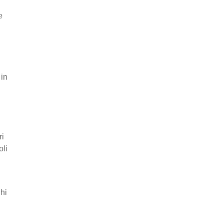
e
 in
ri
oli
ghi