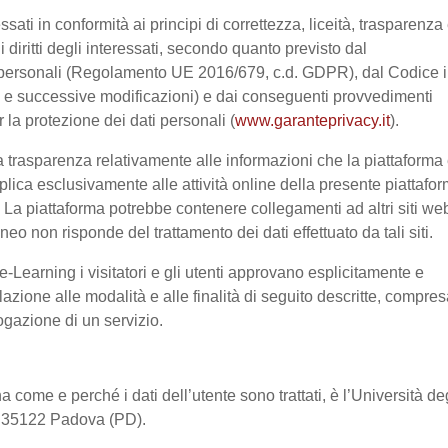
ssati in conformità ai principi di correttezza, liceità, trasparenza
 i diritti degli interessati, secondo quanto previsto dal
 personali (Regolamento UE 2016/679, c.d. GDPR), dal Codice 
03 e successive modificazioni) e dai conseguenti provvedimenti
r la protezione dei dati personali (
www.garanteprivacy.it
).
 trasparenza relativamente alle informazioni che la piattaforma 
pplica esclusivamente alle attività online della presente piattafo
a. La piattaforma potrebbe contenere collegamenti ad altri siti we
o non risponde del trattamento dei dati effettuato da tali siti.
-Learning i visitatori e gli utenti approvano esplicitamente e
lazione alle modalità e alle finalità di seguito descritte, compre
rogazione di un servizio.
a come e perché i dati dell’utente sono trattati, è l’Università de
2, 35122 Padova (PD).