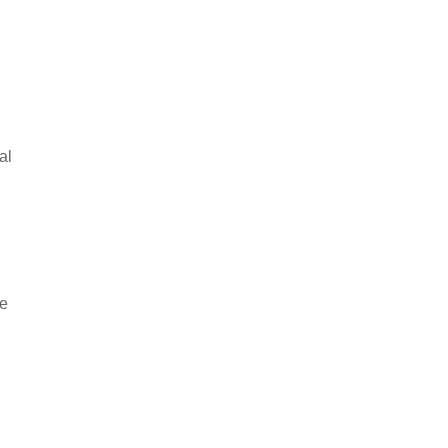
al
he