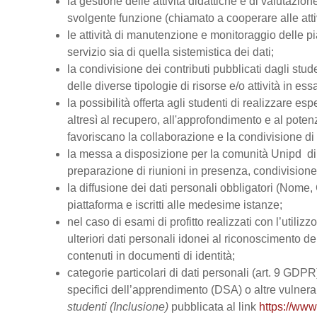
la gestione delle attività didattiche e di valutazi
svolgente funzione (chiamato a cooperare alle atti
le attività di manutenzione e monitoraggio delle pi
servizio sia di quella sistemistica dei dati;
la condivisione dei contributi pubblicati dagli stud
delle diverse tipologie di risorse e/o attività in ess
la possibilità offerta agli studenti di realizzare es
altresì al recupero, all'approfondimento e al pot
favoriscano la collaborazione e la condivisione di 
la messa a disposizione per la comunità Unipd di s
preparazione di riunioni in presenza, condivision
la diffusione dei dati personali obbligatori (Nome, 
piattaforma e iscritti alle medesime istanze;
nel caso di esami di profitto realizzati con l’utiliz
ulteriori dati personali idonei al riconoscimento dell
contenuti in documenti di identità;
categorie particolari di dati personali (art. 9 GDPR), 
specifici dell’apprendimento (DSA) o altre vulnerabi
studenti (Inclusione)
pubblicata al link
https://www