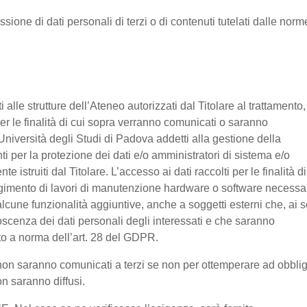
ssione di dati personali di terzi o di contenuti tutelati dalle norm
nti alle strutture dell’Ateneo autorizzati dal Titolare al trattamento,
 per le finalità di cui sopra verranno comunicati o saranno
Università degli Studi di Padova addetti alla gestione della
nti per la protezione dei dati e/o amministratori di sistema e/o
 istruiti dal Titolare. L’accesso ai dati raccolti per le finalità di
olgimento di lavori di manutenzione hardware o software necessa
lcune funzionalità aggiuntive, anche a soggetti esterni che, ai s
noscenza dei dati personali degli interessati e che saranno
o a norma dell’art. 28 del GDPR.
ti non saranno comunicati a terzi se non per ottemperare ad obbli
on saranno diffusi.