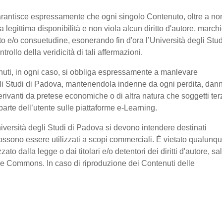
garantisce espressamente che ogni singolo Contenuto, oltre a no
legittima disponibilità e non viola alcun diritto d'autore, marchi
ratto e/o consuetudine, esonerando fin d'ora l’Università degli Stud
ollo della veridicità di tali affermazioni.
nuti, in ogni caso, si obbliga espressamente a manlevare
li Studi di Padova, mantenendola indenne da ogni perdita, dan
erivanti da pretese economiche o di altra natura che soggetti ter
arte dell’utente sulle piattaforme e-Learning.
niversità degli Studi di Padova si devono intendere destinati
ssono essere utilizzati a scopi commerciali. È vietato qualunq
o dalla legge o dai titolari e/o detentori dei diritti d'autore, sa
ive Commons. In caso di riproduzione dei Contenuti delle