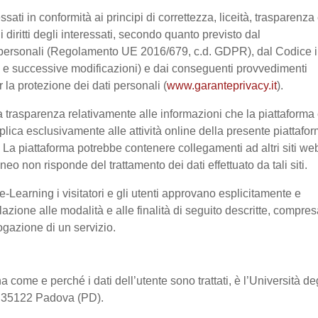
ssati in conformità ai principi di correttezza, liceità, trasparenza
 i diritti degli interessati, secondo quanto previsto dal
 personali (Regolamento UE 2016/679, c.d. GDPR), dal Codice 
03 e successive modificazioni) e dai conseguenti provvedimenti
r la protezione dei dati personali (
www.garanteprivacy.it
).
 trasparenza relativamente alle informazioni che la piattaforma 
pplica esclusivamente alle attività online della presente piattafo
a. La piattaforma potrebbe contenere collegamenti ad altri siti we
o non risponde del trattamento dei dati effettuato da tali siti.
-Learning i visitatori e gli utenti approvano esplicitamente e
lazione alle modalità e alle finalità di seguito descritte, compre
rogazione di un servizio.
a come e perché i dati dell’utente sono trattati, è l’Università de
2, 35122 Padova (PD).