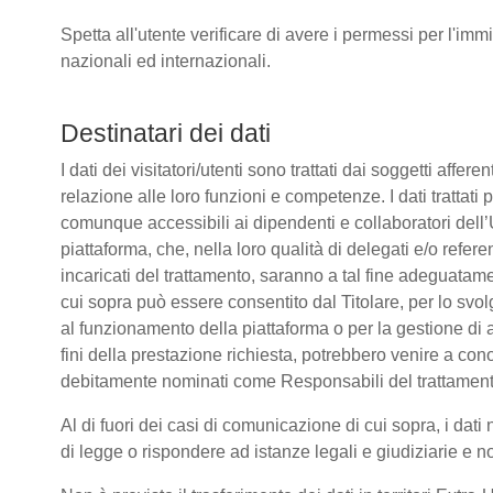
Spetta all'utente verificare di avere i permessi per l'immi
nazionali ed internazionali.
Destinatari dei dati
I dati dei visitatori/utenti sono trattati dai soggetti affere
relazione alle loro funzioni e competenze. I dati trattati
comunque accessibili ai dipendenti e collaboratori dell’
piattaforma, che, nella loro qualità di delegati e/o refere
incaricati del trattamento, saranno a tal fine adeguatamente
cui sopra può essere consentito dal Titolare, per lo sv
al funzionamento della piattaforma o per la gestione di a
fini della prestazione richiesta, potrebbero venire a co
debitamente nominati come Responsabili del trattament
Al di fuori dei casi di comunicazione di cui sopra, i da
di legge o rispondere ad istanze legali e giudiziarie e n