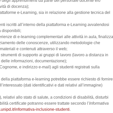
one degli apprendimenti da parte del personale docente e/o
vità di docenza);
attaforme e-Learning, sia in relazione alla gestione tecnica del
enti iscritti all’interno della piattaforma e-Learning avvalendosi
a disponibili;
perienze di e-learning complementari alle attività in aula, finalizz
enziamento delle conoscenze, utilizzando metodologie che
materiali e contenuti attraverso il web;
trumenti di supporto ai gruppi di lavoro (lavoro a distanza in
e delle informazioni, documentazione);
Cognome, e indirizzo e-mail) agli studenti registrati sulla
zo della piattaforma e-learning potrebbe essere richiesto di fornire
’interessato (dati identificativi e dati relativi all’immagine)
relativi allo stato di salute, a condizioni di disabilità, disturbi
lità certificate potranno essere trattate secondo l’
Informativa
.unipd.it/informativa-inclusione-studenti
.