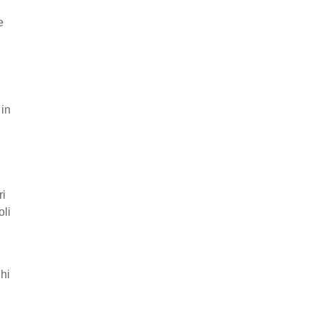
e
 in
ri
oli
ghi