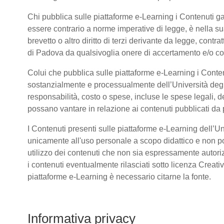
Chi pubblica sulle piattaforme e-Learning i Contenuti 
essere contrario a norme imperative di legge, è nella sua 
brevetto o altro diritto di terzi derivante da legge, cont
di Padova da qualsivoglia onere di accertamento e/o contr
Colui che pubblica sulle piattaforme e-Learning i Conte
sostanzialmente e processualmente dell’Università deg
responsabilità, costo o spese, incluse le spese legali, d
possano vantare in relazione ai contenuti pubblicati da p
I Contenuti presenti sulle piattaforme e-Learning dell’U
unicamente all'uso personale a scopo didattico e non po
utilizzo dei contenuti che non sia espressamente autorizzat
i contenuti eventualmente rilasciati sotto licenza Creat
piattaforme e-Learning è necessario citarne la fonte.
Informativa privacy