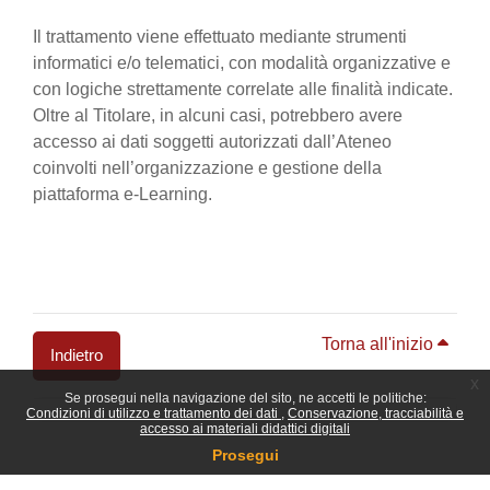
Il trattamento viene effettuato mediante strumenti
informatici e/o telematici, con modalità organizzative e
con logiche strettamente correlate alle finalità indicate.
Oltre al Titolare, in alcuni casi, potrebbero avere
accesso ai dati soggetti autorizzati dall’Ateneo
coinvolti nell’organizzazione e gestione della
piattaforma e-Learning.
Torna all'inizio
Indietro
x
Se prosegui nella navigazione del sito, ne accetti le politiche:
Blocchi
Condizioni di utilizzo e trattamento dei dati
Conservazione, tracciabilità e
accesso ai materiali didattici digitali
Prosegui