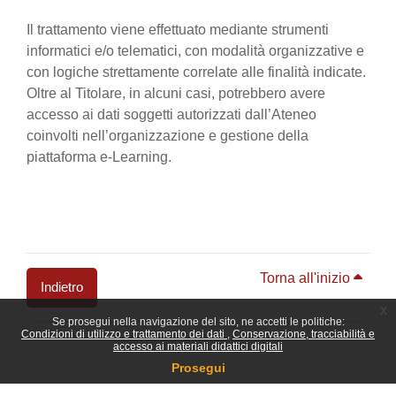
Il trattamento viene effettuato mediante strumenti
informatici e/o telematici, con modalità organizzative e
con logiche strettamente correlate alle finalità indicate.
Oltre al Titolare, in alcuni casi, potrebbero avere
accesso ai dati soggetti autorizzati dall’Ateneo
coinvolti nell’organizzazione e gestione della
piattaforma e-Learning.
Torna all'inizio
Indietro
x
Se prosegui nella navigazione del sito, ne accetti le politiche:
Blocchi
Condizioni di utilizzo e trattamento dei dati
Conservazione, tracciabilità e
accesso ai materiali didattici digitali
Prosegui