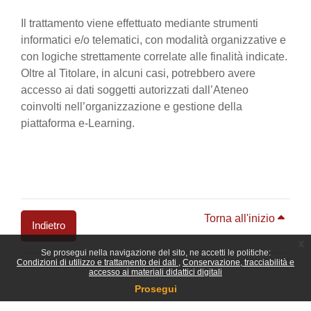
Il trattamento viene effettuato mediante strumenti
informatici e/o telematici, con modalità organizzative e
con logiche strettamente correlate alle finalità indicate.
Oltre al Titolare, in alcuni casi, potrebbero avere
accesso ai dati soggetti autorizzati dall’Ateneo
coinvolti nell’organizzazione e gestione della
piattaforma e-Learning.
Torna all'inizio
Indietro
x
Se prosegui nella navigazione del sito, ne accetti le politiche:
Blocchi
Condizioni di utilizzo e trattamento dei dati
Conservazione, tracciabilità e
accesso ai materiali didattici digitali
Prosegui