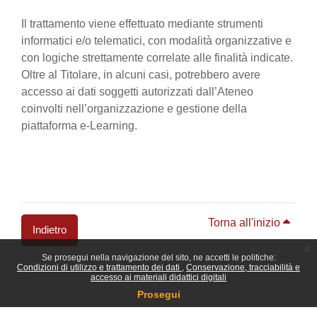
Il trattamento viene effettuato mediante strumenti
informatici e/o telematici, con modalità organizzative e
con logiche strettamente correlate alle finalità indicate.
Oltre al Titolare, in alcuni casi, potrebbero avere
accesso ai dati soggetti autorizzati dall’Ateneo
coinvolti nell’organizzazione e gestione della
piattaforma e-Learning.
Torna all'inizio
Indietro
x
Se prosegui nella navigazione del sito, ne accetti le politiche:
Blocchi
Condizioni di utilizzo e trattamento dei dati
Conservazione, tracciabilità e
accesso ai materiali didattici digitali
Prosegui